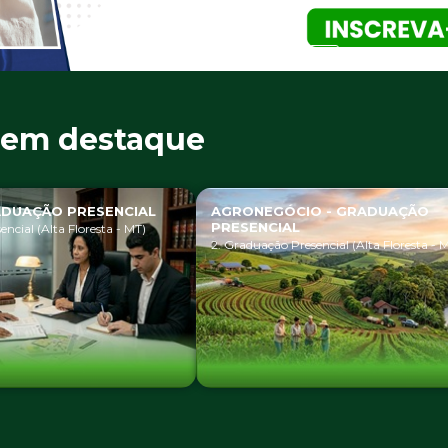
Show
Show
Show
Show
Show
slide
slide
slide
slide
slide
s em destaque
O - GRADUAÇÃO
PSICOLOGIA - GRADUAÇÃO
PRESENCIAL
ncial (Alta Floresta - MT)
2. Graduação Presencial (Alta Floresta - 