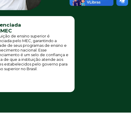
enciada
 MEC
tuição de ensino superior é
ciada pelo MEC, garantindo a
ade de seus programas de ensino e
ecimento nacional. Esse
ciamento é um selo de confiança e
ia de que a instituição atende aos
s estabelecidos pelo governo para
o superior no Brasil.