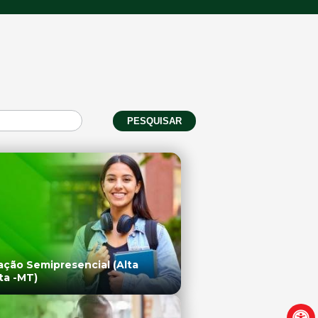
PESQUISAR
ção Semipresencial (Alta
ta -MT)