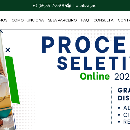
(66)3512-3300
Localização
MOS
COMO FUNCIONA
SEJA PARCEIRO
FAQ
CONSULTA
CONT