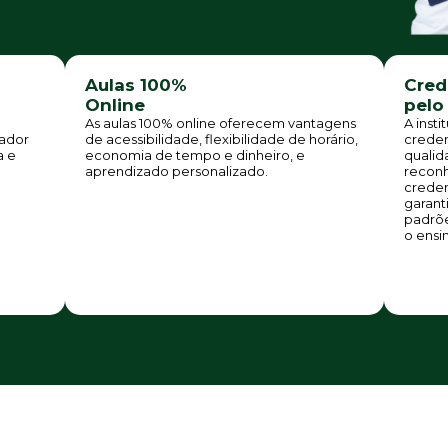
Aulas 100%
Cred
Online
pelo
As aulas 100% online oferecem vantagens
A insti
ador
de acessibilidade, flexibilidade de horário,
creden
a e
economia de tempo e dinheiro, e
qualid
aprendizado personalizado.
reconh
creden
garant
padrõe
o ensin