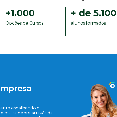
+1.000
+ de 5.100
Opções de Cursos
alunos formados
Empresa
ento espalhando o
e muita gente através da