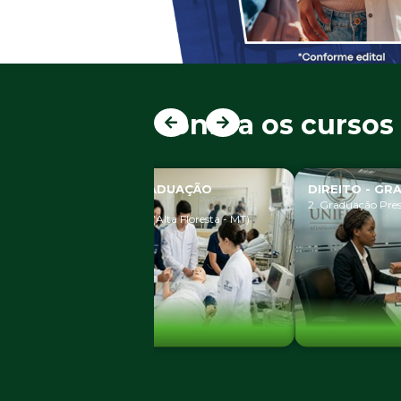
Saber mais
informações
Confira os curso
DIREITO - GRADUAÇÃO PRESENCIAL
AGRONEGÓCI
PRESENCIAL
2. Graduação Presencial (Alta Floresta - MT)
2. Graduação Prese