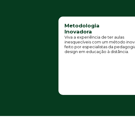
Metodologia
Inovadora
Viva a experiência de ter aulas
inesquecíveis com um método inov
feito por especialistas da pedagogi
design em educação à distância.